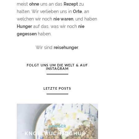
meist
ohne
uns an das
Rezept
zu
halten. Wir verlieben uns in
Orte
, an
welchen wir noch
nie waren
, und haben
Hunger
auf das, was wir noch
nie
gegessen
haben.
Wir sind
reisehunger
.
FOLGT UNS UM DIE WELT & AUF
INSTAGRAM
LETZTE POSTS
HUNGER
HUN
KNOBLAUCHJOGHURT MIT SALZIGEM KRÄUTER-GRANOLA
BAKED BEANS SANDWICH MIT RÜHREI