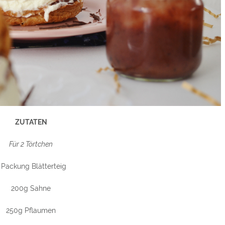
ZUTATEN
Für 2 Törtchen
 Packung Blätterteig
200g Sahne
250g Pflaumen