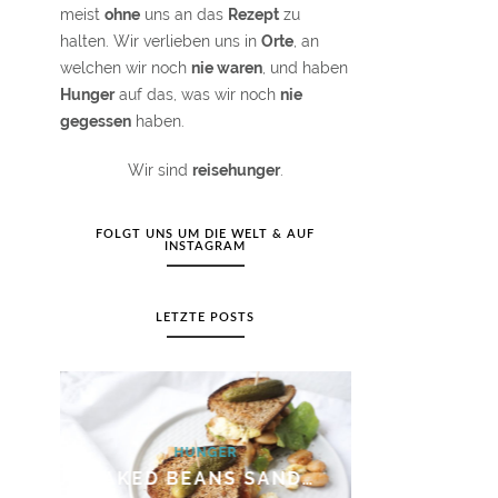
meist
ohne
uns an das
Rezept
zu
halten. Wir verlieben uns in
Orte
, an
welchen wir noch
nie waren
, und haben
Hunger
auf das, was wir noch
nie
gegessen
haben.
Wir sind
reisehunger
.
FOLGT UNS UM DIE WELT & AUF
INSTAGRAM
LETZTE POSTS
HUNGER
HUN
KNOBLAUCHJOGHURT MIT SALZIGEM KRÄUTER-GRANOLA
BAKED BEANS SANDWICH MIT RÜHREI