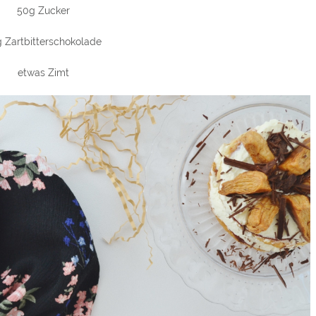
50g Zucker
g Zartbitterschokolade
etwas Zimt